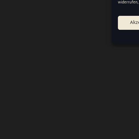
widerrufen,
Akz
RECHTLICHES
Impressum
Bedingungen und Konditionen
Datenschutzbestimmungen
Cookie-Einstellungen verwalte