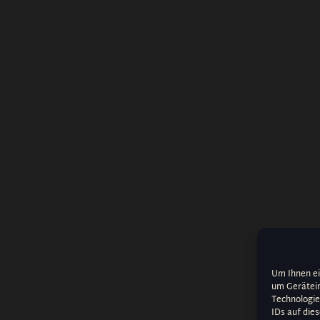
Um Ihnen ei
um Gerätein
Technologie
IDs auf die