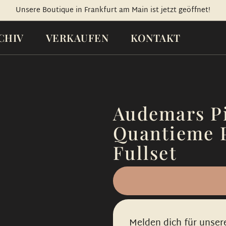
Unsere Boutique in Frankfurt am Main ist jetzt geöffnet!
CHIV
VERKAUFEN
KONTAKT
Audemars Pi
Quantieme P
Fullset
Melden dich für unser