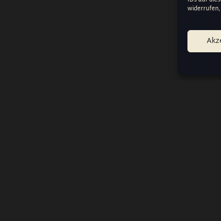
widerrufen,
Akz
RECHTLICHES
Impressum
Bedingungen und Konditionen
Datenschutzbestimmungen
Cookie-Einstellungen verwalte