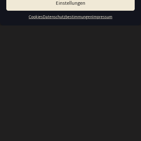
Einstellungen
Cookies
Datenschutzbestimmungen
Impressum
info@wernerwatches.de
+49 1573 6116316
Liebigstraße 23, 60323 Frankfurt
am Main