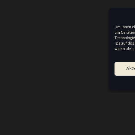
Um Ihnen ei
um Gerätein
Technologie
IDs auf die
widerrufen,
Akz